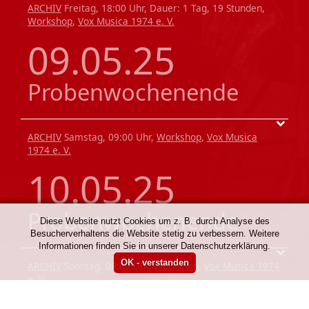
ARCHIV
Freitag, 18:00 Uhr, Dauer: 1 Tag, 19 Stunden,
Workshop
,
Vox Musica 1974 e. V.
09.05.25
Probenwochenende
ARCHIV
Samstag, 09:00 Uhr,
Workshop
,
Vox Musica
1974 e. V.
10.05.25
Probenwochenende
Diese Website nutzt Cookies um z. B. durch Analyse des
Besucherverhaltens die Website stetig zu verbessern. Weitere
Informationen finden Sie in unserer Datenschutzerklärung.
ARCHIV
Sonntag, 09:00 Uhr,
Workshop
,
Vox Musica 1974
e. V.