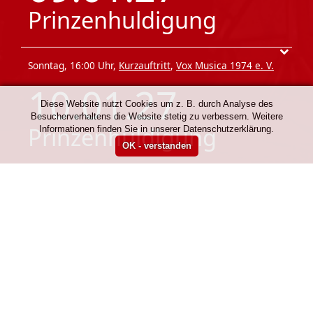
Prinzenhuldigung
Sonntag, 16:00 Uhr,
Kurzauftritt
,
Vox Musica 1974 e. V.
10.01.27
Diese Website nutzt Cookies um z. B. durch Analyse des
Besucherverhaltens die Website stetig zu verbessern. Weitere
Prinzenhuldigung
Informationen finden Sie in unserer Datenschutzerklärung.
«
ältere
Unsere Förderer