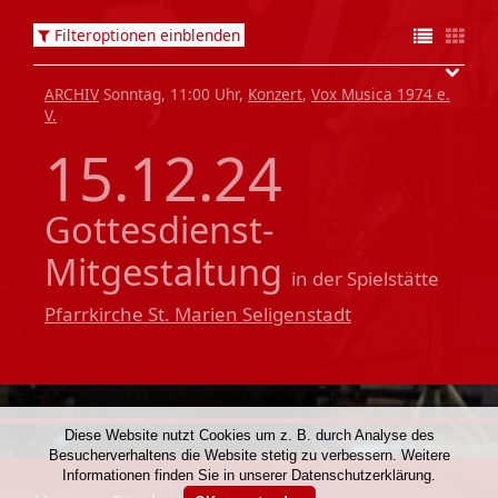
Filteroptionen einblenden
ARCHIV
Sonntag, 11:00 Uhr,
Konzert
,
Vox Musica 1974 e.
V.
15.12.24
Gottesdienst-
Mitgestaltung
in der Spielstätte
Pfarrkirche St. Marien Seligenstadt
Diese Website nutzt Cookies um z. B. durch Analyse des
Besucherverhaltens die Website stetig zu verbessern. Weitere
Informationen finden Sie in unserer Datenschutzerklärung.