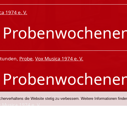
a 1974 e. V.
7
Probenwochene
 Stunden,
Probe
,
Vox Musica 1974 e. V.
7
Probenwochene
erverhaltens die Website stetig zu verbessern. Weitere Informationen finden
 Musica 1974 e. V.
7
Probenwochene