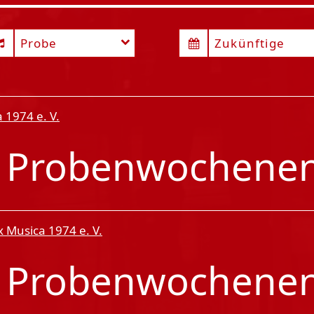
Probe
Zukünftige
 1974 e. V.
7
Probenwochene
x Musica 1974 e. V.
7
Probenwochene