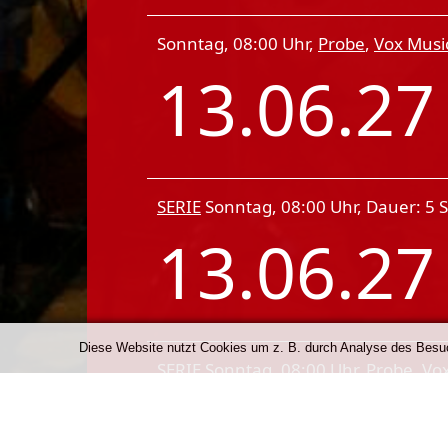
Sonntag, 08:00 Uhr,
Probe
,
Vox Music
13.06.2
SERIE
Sonntag, 08:00 Uhr, Dauer: 5
13.06.2
Diese Website nutzt Cookies um z. B. durch Analyse des Besuch
SERIE
Sonntag, 08:00 Uhr,
Probe
,
Vox
13.06.2