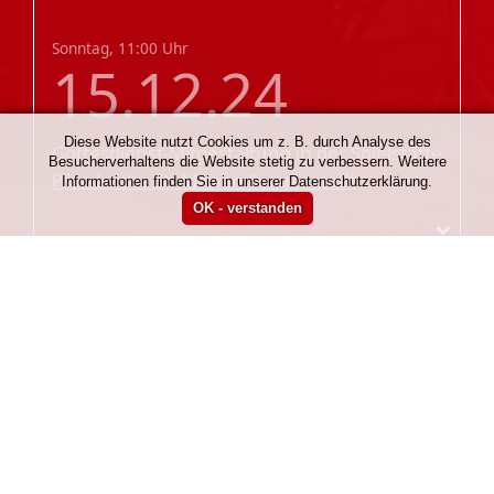
Sonntag, 11:00 Uhr
15.12.24
Diese Website nutzt Cookies um z. B. durch Analyse des
Gottesdienst-Mitgestaltung
in der Spielstätte
Besucherverhaltens die Website stetig zu verbessern. Weitere
Pfarrkirche St. Marien Seligenstadt
Informationen finden Sie in unserer Datenschutzerklärung.
Unsere Förderer