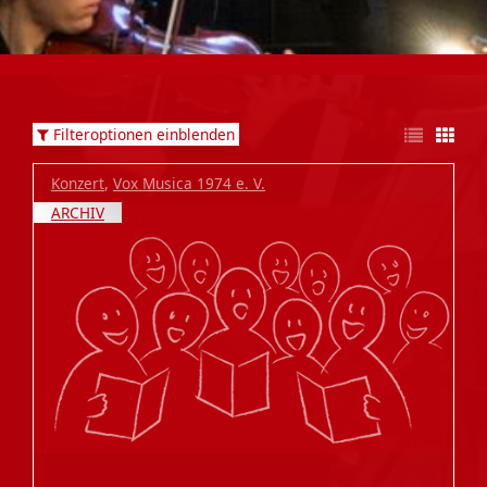
Filteroptionen einblenden
Konzert
,
Vox Musica 1974 e. V.
ARCHIV