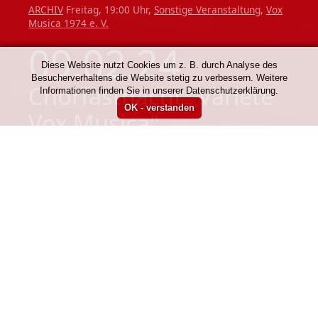
ARCHIV
Freitag, 19:00 Uhr,
Sonstige Veranstaltung
,
Vox
Musica 1974 e. V.
09.02.24
Diese Website nutzt Cookies um z. B. durch Analyse des
Besucherverhaltens die Website stetig zu verbessern. Weitere
Chorfastnacht "Varieté
Informationen finden Sie in unserer Datenschutzerklärung.
Vox Musica"
ARCHIV
Mittwoch, 19:30 Uhr,
Sonstige Veranstaltung
,
Vox Musica 1974 e. V.
14.02.24
Jahresversammlung
ARCHIV
Samstag, 18:00 Uhr,
Sonstige Veranstaltung
,
Vox
Musica 1974 e. V.