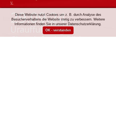
V.
29.09.24
Diese Website nutzt Cookies um z. B. durch Analyse des
Besucherverhaltens die Website stetig zu verbessern. Weitere
Informationen finden Sie in unserer Datenschutzerklärung.
Uraufführung
Chorsinfonie "Bilder
unseres Lebens"
ARCHIV
Sonntag, 19:00 Uhr,
Konzert
,
Vox Musica 1974 e.
V.
29.09.24
Uraufführung
Chorsinfonie "Bilder