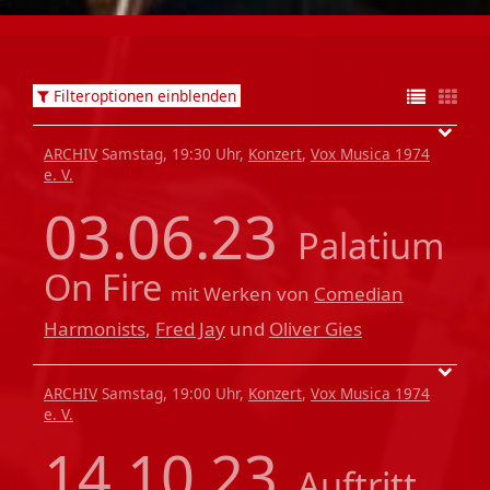
Filteroptionen einblenden
ARCHIV
Samstag, 19:30 Uhr,
Konzert
,
Vox Musica 1974
e. V.
03.06.23
Palatium
On Fire
mit Werken von
Comedian
Harmonists
,
Fred Jay
und
Oliver Gies
ARCHIV
Samstag, 19:00 Uhr,
Konzert
,
Vox Musica 1974
e. V.
14.10.23
Auftritt