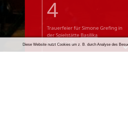
4
Trauerfeier für Simone Grefing
in
der Spielstätte
Basilika
Seligenstadt
Diese Website nutzt Cookies um z. B. durch Analyse des Besuch
Unsere Förderer