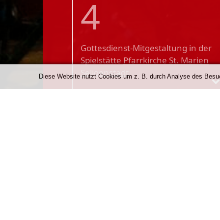
4
Gottesdienst-Mitgestaltung
in der
Spielstätte
Pfarrkirche St. Marien
Seligenstadt
Diese Website nutzt Cookies um z. B. durch Analyse des Besuch
Unsere Förderer