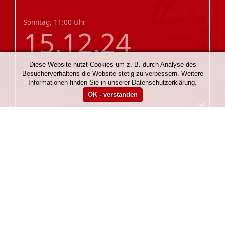
Sonntag, 11:00 Uhr
15.12.24
Diese Website nutzt Cookies um z. B. durch Analyse des
Gottesdienst-Mitgestaltung
in der Spielstätte
Besucherverhaltens die Website stetig zu verbessern. Weitere
Pfarrkirche St. Marien Seligenstadt
Informationen finden Sie in unserer Datenschutzerklärung.
Unsere Förderer