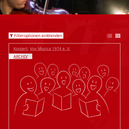
Filteroptionen einblenden
Konzert
,
Vox Musica 1974 e. V.
ARCHIV