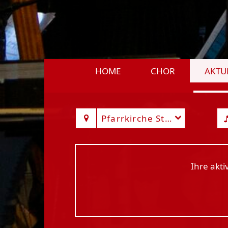
HOME
CHOR
AKTU
Pfarrkirche St. Marien Seli
Ihre akt